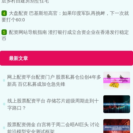
层乡村自建房别墅住宅
大盘配资 巴基斯坦高官：如果印度军队再挑衅，下一次就
4
要打个60:0
配资网站导航指南 渣打银行成立合资企业在香港发行稳定
5
币
最新文章
网上配资平台配资门户 股票私募仓位创4年多
新高 百亿私募成加仓急先锋
线上股票配资平台 存储芯片超级周期走到十
字路口？
股票配资佣金 白宫将于周二会晤AI巨头 讨论
前沿模型安全测试框架