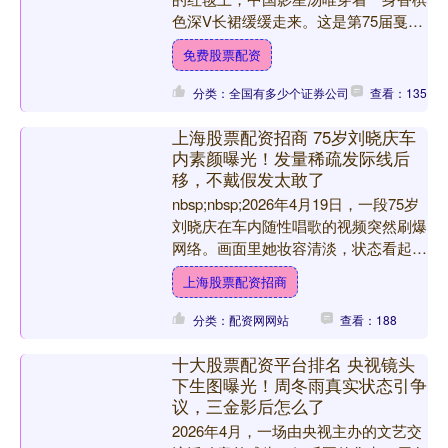
色深V长裙缓缓走来。这是第75届戛纳
电影节《分手的决心》的首映红毯，她
免费股票配资
的新片入围了主竞....
分类：全国有多少个证券公司
查看：135
上海股票配资招商 75岁刘晓庆车
内素颜曝光！发量稀疏发际线后
移，不戴假发太敢了
nbsp;nbsp;2026年4月19日，一段75岁
刘晓庆在车内随性唱歌的视频突然刷爆
网络。画面里她妆容清淡，状态看起来
格外放松，最让人惊讶的是——她摘掉
上海股票配资招商
了常年....
分类：配资网网站
查看：188
十大股票配资平台排名 央视镜头
下生图曝光！周冬雨真实状态引争
议，三金影后怎么了
2026年4月，一场由央视主办的文艺交