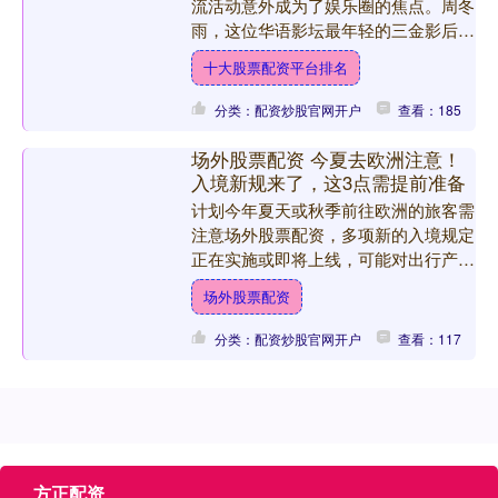
流活动意外成为了娱乐圈的焦点。周冬
雨，这位华语影坛最年轻的三金影后，
身穿简约的黑色短袖上衣，搭配正红色
十大股票配资平台排名
唇膏亮相，本意是展现....
分类：配资炒股官网开户
查看：185
场外股票配资 今夏去欧洲注意！
入境新规来了，这3点需提前准备
计划今年夏天或秋季前往欧洲的旅客需
注意场外股票配资，多项新的入境规定
正在实施或即将上线，可能对出行产生
影响。 新闻报道截图 欧盟与英国将分
场外股票配资
别推出或强化三项关键系....
分类：配资炒股官网开户
查看：117
方正配资