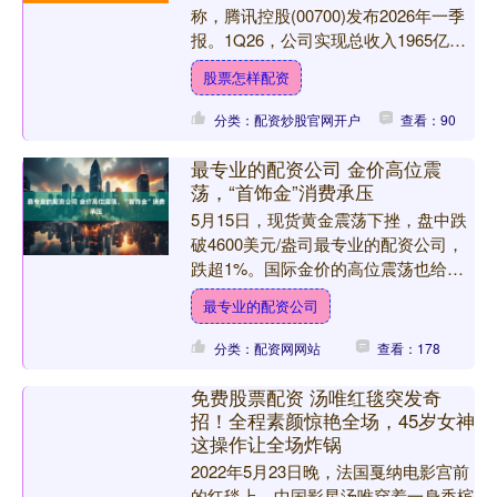
称，腾讯控股(00700)发布2026年一季
报。1Q26，公司实现总收入1965亿
元，同增9%，环增1%；Non-IFRS
股票怎样配资
经....
分类：配资炒股官网开户
查看：90
最专业的配资公司 金价高位震
荡，“首饰金”消费承压
5月15日，现货黄金震荡下挫，盘中跌
破4600美元/盎司最专业的配资公司，
跌超1%。国际金价的高位震荡也给黄
金消费市场带来变动。同日，国内品牌
最专业的配资公司
金饰单价有所下调，....
分类：配资网网站
查看：178
免费股票配资 汤唯红毯突发奇
招！全程素颜惊艳全场，45岁女神
这操作让全场炸锅
2022年5月23日晚，法国戛纳电影宫前
的红毯上，中国影星汤唯穿着一身香槟