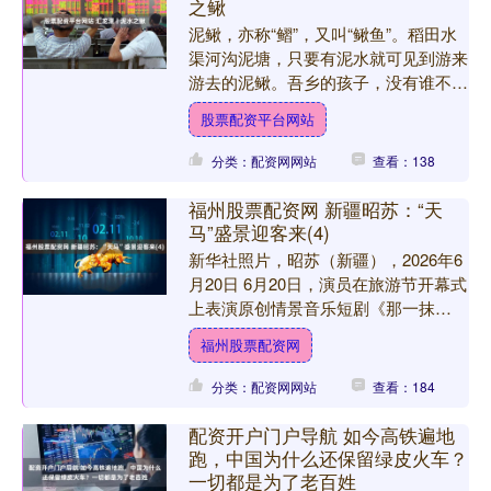
之鳅
泥鳅，亦称“鳛”，又叫“鳅鱼”。稻田水
渠河沟泥塘，只要有泥水就可见到游来
游去的泥鳅。吾乡的孩子，没有谁不认
识泥鳅的。儿时，到田间捉泥鳅，便是
股票配资平台网站
件十分有趣的事。 每....
分类：配资网网站
查看：138
福州股票配资网 新疆昭苏：“天
马”盛景迎客来(4)
新华社照片，昭苏（新疆），2026年6
月20日 6月20日，演员在旅游节开幕式
上表演原创情景音乐短剧《那一抹
红》。 盛夏六月，“中国天马之乡”新疆
福州股票配资网
昭苏县风光正好....
分类：配资网网站
查看：184
配资开户门户导航 如今高铁遍地
跑，中国为什么还保留绿皮火车？
一切都是为了老百姓