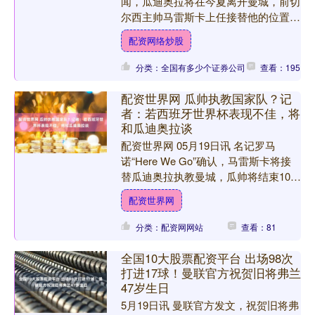
闻，瓜迪奥拉将在今夏离开曼城，前切
尔西主帅马雷斯卡上任接替他的位置。
德转官方统计了自1992/93赛季以来，
配资网络炒股
所有赢得至少5....
分类：全国有多少个证券公司
查看：195
配资世界网 瓜帅执教国家队？记
者：若西班牙世界杯表现不佳，将
和瓜迪奥拉谈
配资世界网 05月19日讯 名记罗马
诺“Here We Go”确认，马雷斯卡将接
替瓜迪奥拉执教曼城，瓜帅将结束10年
曼城生涯。 记者Sébastien Vida....
配资世界网
分类：配资网网站
查看：81
全国10大股票配资平台 出场98次
打进17球！曼联官方祝贺旧将弗兰
47岁生日
5月19日讯 曼联官方发文，祝贺旧将弗