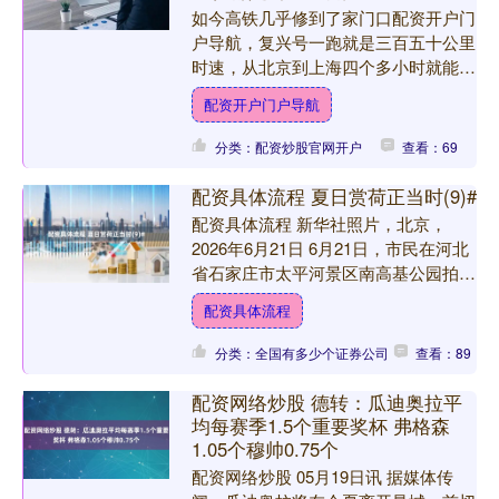
如今高铁几乎修到了家门口配资开户门
户导航，复兴号一跑就是三百五十公里
时速，从北京到上海四个多小时就能
到。 在这种背景下，那些看着不起
配资开户门户导航
眼、跑得又慢的绿皮车，凭啥还....
分类：配资炒股官网开户
查看：69
配资具体流程 夏日赏荷正当时(9)#
配资具体流程 新华社照片，北京，
2026年6月21日 6月21日，市民在河北
省石家庄市太平河景区南高基公园拍摄
荷花。 新华社发（陈其保摄）配资具
配资具体流程
体流程....
分类：全国有多少个证券公司
查看：89
配资网络炒股 德转：瓜迪奥拉平
均每赛季1.5个重要奖杯 弗格森
1.05个穆帅0.75个
配资网络炒股 05月19日讯 据媒体传