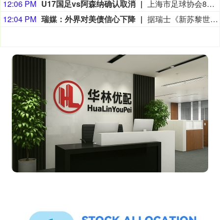
12:06 PM
U17国足vs阿森纳确认取消
上海市足球协会8月9日中午在微信公众号上发布公告，2026上海明日之星冠军杯男子组决赛取消。决赛对阵为中国男足U17对阵阿森纳U17，受台风影响，本场比赛现已确定取消，不延期进行。
12:04 PM
瑞媒：外界对美债信心下降
据瑞士《新苏黎世报》网站8月5日报道，截至2025年底，美国未偿国债规模达30.7万亿美元，相当于美国国内生产总值的95%左右。政府总债务甚至更高，占国内生产总值比例超过120%，但其中一部分并未在市场上流通，而是由美国联邦储备委员会（美联储）等机构持有。（参考消息）