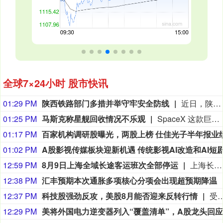
全球7×24小时 股市快讯
01:29 PM
陕西铁路部门多措并举守牢安全防线
近日，陕西多地出现强降雨天气，给铁路运输安全带来严峻挑战。中国铁路西安局集团有限公司（以下简称“西安铁路局”）织密人防、物防、技防立体防护网，进一步压实安全责任，强化安全隐患排查整治，加强科技运用，以多项硬核举措守牢铁路运输安全防线。
01:25 PM
马斯克称星舰回收情况不乐观
SpaceX 这款巨型火箭于 7 月 24 日进行了第 13 次试飞，从公司位于得克萨斯州南部的 Starbase 基地升空。此次试飞整体表现相当不错，尤其是星舰高达 171 英尺（约 52 米）的上面级飞船“Ship”。它按照计划在澳大利亚西部外海的印度洋海域溅落。 更令人意外的是，Ship 首次在溅落后成功保持完整。即使翻倒并撞击海面，仍然没有解体。目前其依旧保持完整状态，SpaceX 正在将其拖向澳大利亚西部的海岸，以便进行更详细的检查。不过，SpaceX 创始人兼首席执行官埃隆 · 马斯克在 8 月 7 日表示，这次雄心勃勃的回收行动可能难以成功。 马斯克当天下午通过自己旗下的社交平台 X 写道：“遗憾的是，目前来看，回收 Ship 的情况并不乐观。不过，我们还是成功获得了隔热罩和发动机关键区域的近距离照片，这些照片将用于未来的升级改进。” 他是在回应 SpaceX 大约一小时前发布的一则消息。SpaceX 在这篇帖子中介绍了回收工作的最新进展，并公布了两张照片和一段视频。 SpaceX 表示，回收团队“正在克服恶劣的作业条件和越来越汹涌的海况，努力将这艘长达 52 米的飞船拖回港口”。
01:17 PM
01:02 PM
12:59 PM
8月9日上海全域长途客运班次全部停运
上海长途汽车客运总站有限公司介绍，受今年第13号台风 “白海豚” 外围影响，上海发布暴雨红色预警，根据行业管理部门管控要求，2026年8月9日上海全域长途客运班次全部停运，上海长途客运总站临时关停。
12:38 PM
汇丰预期本次通胀多项核心分项会出现超预期降温
12:37 PM
科技股强劲反攻，美股8月能否迎来反转行情
受科技巨头大涨，叠加市场乐观预期伊朗与阿曼达成协议、霍尔木兹海峡将重新开放和美联储9月议息会议的加息预期因非农回落的影响，本周美股强劲上攻，三大指数均刷新今年4月以来的最佳表现。未来一周，美联储政策前景将受到新一轮通胀指标的直接考验，而人工智能（AI）产业链也会迎来一轮新财报的洗礼。牛津经济研究院高级经济学家鲍勃·施瓦茨在接受记者采访时表示，7 月就业报告并未释放衰退警示信号，本次机构就业岗位的下滑，主要来自州及地方政府就业数据的季节性扰动。就业增长目前趋近于维持失业率保持
12:29 PM