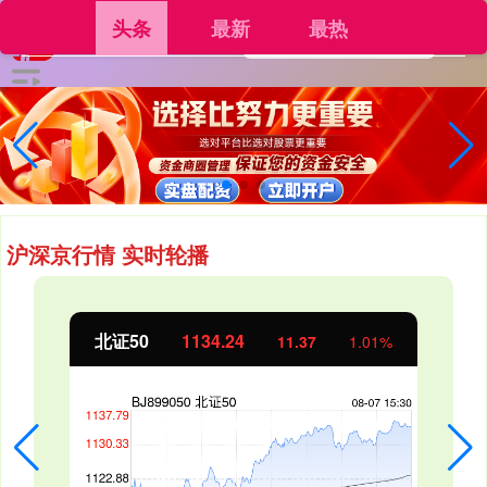
头条
最新
最热
沪深京行情 实时轮播
北证50
1134.24
11.37
1.01%