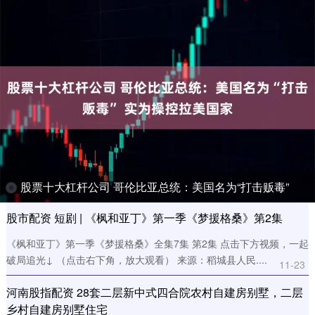
股票十大杠杆公司 哥伦比亚总统：美国名为“打击贩毒” 实为操控拉美国家
股市配资 短剧 | 《枫和亚丁》第一季《梦援格桑》第2集
《枫和亚丁》第一季《梦援格桑》全集7集 第2集 点击下方视频，一起
破局追光↓ （点击右下角，放大观看） 来源：稻城县人民....
11-23
河南股指配资 28套二层新中式四合院农村自建房别墅，二层
乡村自建房别墅住宅