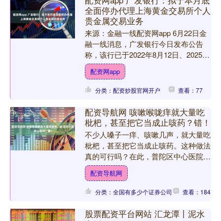
配资网app 广发银行：拟于本月底
全面停办代理上海黄金交易所个人
贵金属交易业务
来源：金融一线配资网app 6月22日金
融一线消息，广发银行今日发布公告
称，该行已于2022年8月12日、2025年
12月25日发布《关于我行代理上海黄
配资网app
金交易所....
分类：配资炒股官网开户
查看：77
配资导航网 咳嗽喉咙痒就大量吃
枇杷，甚至把它当成止咳药？错！
不少人嗓子一痒、咳嗽几声，就大量吃
枇杷，甚至把它当成止咳药。这种做法
真的可行吗？在此，普陀区中心医院健
康管理中心高菲副主任医师为大家解惑
配资导航网
~ “枇杷果”确有一定保....
分类：全国有多少个证券公司
查看：184
股票配资平台网站 汇龙潭丨泥水