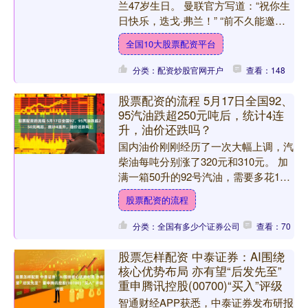
兰47岁生日。 曼联官方写道：“祝你生
日快乐，迭戈·弗兰！” “前不久能邀请
你重返老特拉福德球场，我们感到由衷
全国10大股票配资平台
的高兴。” ....
分类：配资炒股官网开户
查看：148
股票配资的流程 5月17日全国92、
95汽油跌超250元吨后，统计4连
升，油价还跌吗？
国内油价刚刚经历了一次大幅上调，汽
柴油每吨分别涨了320元和310元。 加
满一箱50升的92号汽油，需要多花13
块钱。 几天后，当车主们再次走进加
股票配资的流程
油站，发现价格....
分类：全国有多少个证券公司
查看：70
股票怎样配资 中泰证券：AI围绕
核心优势布局 亦有望“后发先至”
重申腾讯控股(00700)“买入”评级
智通财经APP获悉，中泰证券发布研报