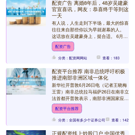
配资广告 离婚8年后，48岁吴建豪
官宣喜讯，网友：恭喜终于等到这
一天
有人说，人生走到下半场，最大的惊喜
往往来自那些你以为早就谢幕的人。
这话放在吴建豪身上，挺合适。 6月29
号那天，他在自己的社交账号上发了几
配资广告
句话，语气很平，用词....
分类：配资网网站
查看：183
配资平台推荐 南非总统呼吁积极
推进南部非洲区域一体化
新华社开普敦6月26日电（记者王晓梅
王雷）南非总统拉马福萨26日在南非立
法首都开普敦表示，南部非洲国家应积
极推进区域一体化配资平台推荐，增强
配资平台推荐
经济韧性，携手迈向....
分类：全国有多少个证券公司
查看：142
正规配资线上炒股门户 中国优秀