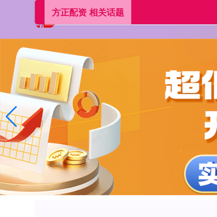
方正配资 相关话题