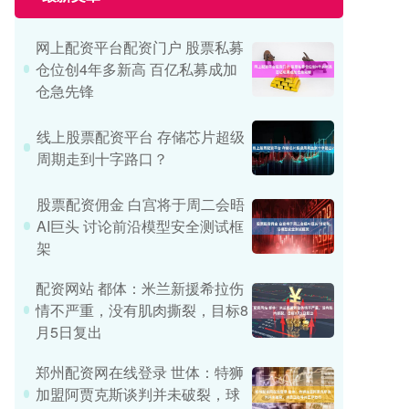
网上配资平台配资门户 股票私募
仓位创4年多新高 百亿私募成加
仓急先锋
线上股票配资平台 存储芯片超级
周期走到十字路口？
股票配资佣金 白宫将于周二会晤
AI巨头 讨论前沿模型安全测试框
架
配资网站 都体：米兰新援希拉伤
情不严重，没有肌肉撕裂，目标8
月5日复出
郑州配资网在线登录 世体：特狮
加盟阿贾克斯谈判并未破裂，球