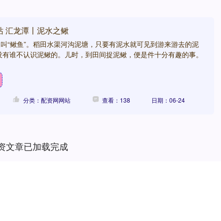
站 汇龙潭丨泥水之鳅
又叫“鳅鱼”。稻田水渠河沟泥塘，只要有泥水就可见到游来游去的泥
没有谁不认识泥鳅的。儿时，到田间捉泥鳅，便是件十分有趣的事。
分类：配资网网站
查看：138
日期：06-24
资文章已加载完成