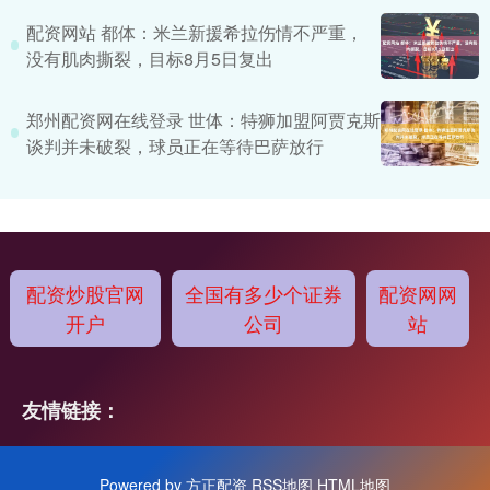
配资网站 都体：米兰新援希拉伤情不严重，
没有肌肉撕裂，目标8月5日复出
郑州配资网在线登录 世体：特狮加盟阿贾克斯
谈判并未破裂，球员正在等待巴萨放行
配资炒股官网
全国有多少个证券
配资网网
开户
公司
站
友情链接：
Powered by
方正配资
RSS地图
HTML地图