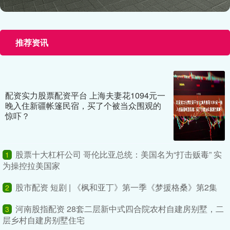
推荐资讯
配资实力股票配资平台 上海夫妻花1094元一
晚入住新疆帐篷民宿，买了个被当众围观的
惊吓？
股票十大杠杆公司 哥伦比亚总统：美国名为“打击贩毒” 实
1
为操控拉美国家
股市配资 短剧 | 《枫和亚丁》第一季《梦援格桑》第2集
2
河南股指配资 28套二层新中式四合院农村自建房别墅，二
3
层乡村自建房别墅住宅