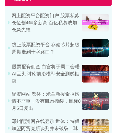
网上配资平台配资门户 股票私募
仓位创4年多新高 百亿私募成加
仓急先锋
线上股票配资平台 存储芯片超级
周期走到十字路口？
股票配资佣金 白宫将于周二会晤
AI巨头 讨论前沿模型安全测试框
架
配资网站 都体：米兰新援希拉伤
情不严重，没有肌肉撕裂，目标8
月5日复出
郑州配资网在线登录 世体：特狮
加盟阿贾克斯谈判并未破裂，球