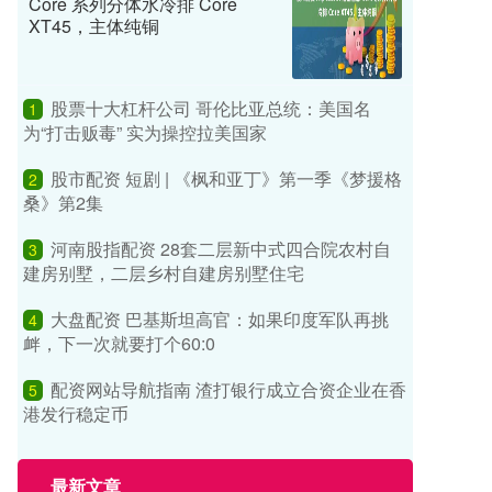
Core 系列分体水冷排 Core
XT45，主体纯铜
股票十大杠杆公司 哥伦比亚总统：美国名
1
为“打击贩毒” 实为操控拉美国家
股市配资 短剧 | 《枫和亚丁》第一季《梦援格
2
桑》第2集
河南股指配资 28套二层新中式四合院农村自
3
建房别墅，二层乡村自建房别墅住宅
大盘配资 巴基斯坦高官：如果印度军队再挑
4
衅，下一次就要打个60:0
配资网站导航指南 渣打银行成立合资企业在香
5
港发行稳定币
最新文章